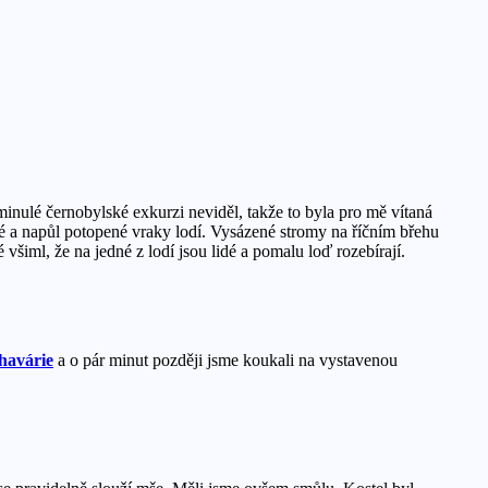
minulé černobylské exkurzi neviděl, takže to byla pro mě vítaná
vé a napůl potopené vraky lodí. Vysázené stromy na říčním břehu
všiml, že na jedné z lodí jsou lidé a pomalu loď rozebírají.
havárie
a o pár minut později jsme koukali na vystavenou