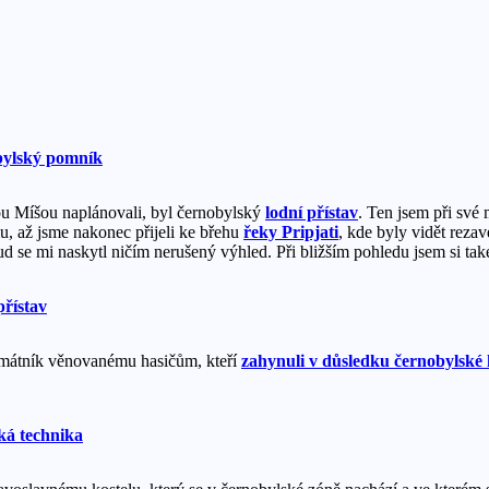
ou Míšou naplánovali, byl černobylský
lodní přístav
. Ten jsem při své 
u, až jsme nakonec přijeli ke břehu
řeky Pripjati
, kde byly vidět reza
 se mi naskytl ničím nerušený výhled. Při bližším pohledu jsem si také 
památník věnovanému hasičům, kteří
zahynuli v důsledku černobylské 