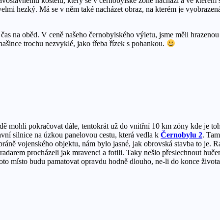
avoslavnému kostelu, který se v černobylské zóně nachází a ve kterém 
velmi hezký. Má se v něm také nacházet obraz, na kterém je vyobrazená p
 čas na oběd. V ceně našeho černobylského výletu, jsme měli hrazenou 
o našince trochu nezvyklé, jako třeba řízek s pohankou.
 mohli pokračovat dále, tentokrát už do vnitřní 10 km zóny kde je toh
vní silnice na úzkou panelovou cestu, která vedla k
Černobylu 2
. Tam
 bráně vojenského objektu, nám bylo jasné, jak obrovská stavba to je. R
adarem procházeli jak mravenci a fotili. Taky nešlo přeslechnout hučen
i toto místo budu pamatovat opravdu hodně dlouho, ne-li do konce života