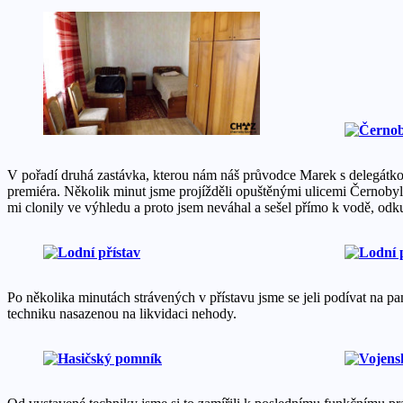
V pořadí druhá zastávka, kterou nám náš průvodce Marek s delegátk
premiéra. Několik minut jsme projížděli opuštěnými ulicemi Černobyl
mi clonily ve výhledu a proto jsem neváhal a sešel přímo k vodě, odkud
Po několika minutách strávených v přístavu jsme se jeli podívat na 
techniku nasazenou na likvidaci nehody.