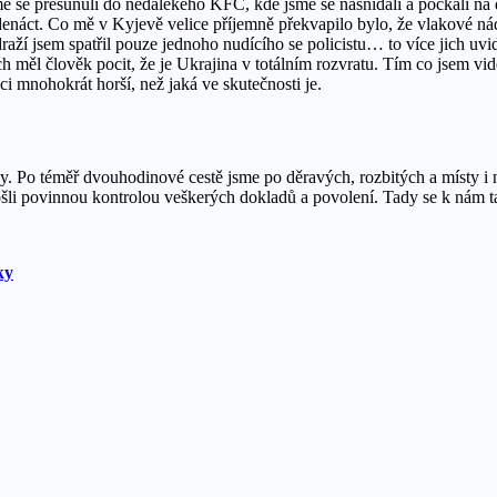
me se přesunuli do nedalekého KFC, kde jsme se nasnídali a počkali na 
denáct. Co mě v Kyjevě velice příjemně překvapilo bylo, že vlakové nád
í jsem spatřil pouze jednoho nudícího se policistu… to více jich uvidít
h měl člověk pocit, že je Ukrajina v totálním rozvratu. Tím co jsem vi
aci mnohokrát horší, než jaká ve skutečnosti je.
Po téměř dvouhodinové cestě jsme po děravých, rozbitých a místy i n
rošli povinnou kontrolou veškerých dokladů a povolení. Tady se k nám t