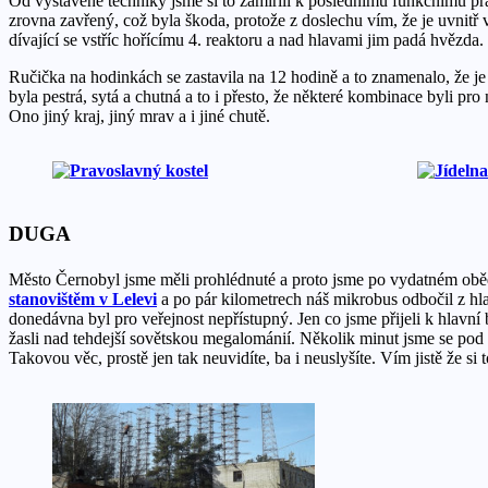
Od vystavené techniky jsme si to zamířili k poslednímu funkčnímu pr
zrovna zavřený, což byla škoda, protože z doslechu vím, že je uvnitř 
dívající se vstříc hořícímu 4. reaktoru a nad hlavami jim padá hvězda.
Ručička na hodinkách se zastavila na 12 hodině a to znamenalo, že je
byla pestrá, sytá a chutná a to i přesto, že některé kombinace byli pr
Ono jiný kraj, jiný mrav a i jiné chutě.
DUGA
Město Černobyl jsme měli prohlédnuté a proto jsme po vydatném obědě
stanovištěm v Lelevi
a po pár kilometrech náš mikrobus odbočil z hla
donedávna byl pro veřejnost nepřístupný. Jen co jsme přijeli k hlavní
žasli nad tehdejší sovětskou megalománií. Několik minut jsme se pod r
Takovou věc, prostě jen tak neuvidíte, ba i neuslyšíte. Vím jistě že s