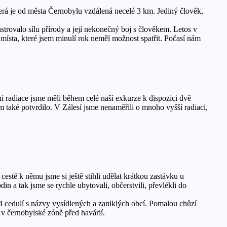
terá je od města Černobylu vzdálená necelé 3 km. Jediný člověk,
nstrovalo sílu přírody a její nekonečný boj s člověkem. Letos v
 a místa, které jsem minulí rok neměl možnost spatřit. Počasí nám
í radiace jsme měli během celé naší exkurze k dispozici dvě
m také potvrdilo. V Zálesí jsme nenaměřili o mnoho vyšší radiaci,
cestě k němu jsme si ještě stihli udělat krátkou zastávku u
 a tak jsme se rychle ubytovali, občerstvili, převlékli do
94 cedulí s názvy vysídlených a zaniklých obcí. Pomalou chůzí
i v černobylské zóně před havárií.