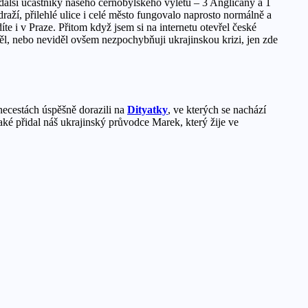
další účastníky našeho černobylského výletu – 3 Angličany a 1
raží, přilehlé ulice i celé město fungovalo naprosto normálně a
e i v Praze. Přitom když jsem si na internetu otevřel české
děl, nebo neviděl ovšem nezpochybňuji ukrajinskou krizi, jen zde
ecestách úspěšně dorazili na
Dityatky
, ve kterých se nachází
aké přidal náš ukrajinský průvodce Marek, který žije ve