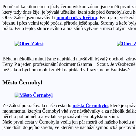
Po několika kilometrech jízdy černobylskou zónou jsme měli první zas
který tady dnes žije, je bývalá učitelka, která zde před černobylskou ha
Obec Zálesí jsem navštívil i
minulí rok v květnu
. Bylo jaro, veškerá
březnu i přes velmi teplé počasí příroda ještě spala. Stromy a keře byl
přálo. Bylo teplo, slunce svítilo a hra stínů vytvářela mezi holými s
Během několika minut jsme například navštívili bývalý obchod, zdravo
Terry-P a jeden profesionální dozimetr Gamma – Scout. Je všeobecně zn
než jakou bychom mohli změřit například v Praze, nebo Bratislavě.
Město Černobyl
Ze Zálesí pokračovala naše cesta do
města Černobylu
, které je spr
monumentu, kterým Černobyl vítá své návštěvníky a za několik dalších
něčeho pohodlného a vydali se poznávat černobylskou zónu.
Naše první cesta v Černobylu vedla jen pár metrů od našeho hotelu a 
jsme došli do jejího středu, ve kterém se nachází symbolická poštovní 