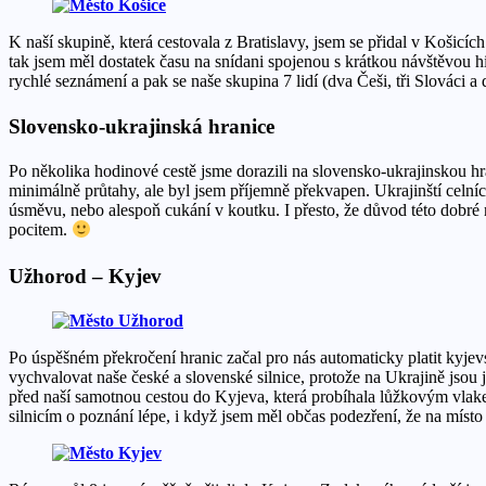
K naší skupině, která cestovala z Bratislavy, jsem se přidal v Koši
tak jsem měl dostatek času na snídani spojenou s krátkou návštěvou 
rychlé seznámení a pak se naše skupina 7 lidí (dva Češi, tři Slováci 
Slovensko-ukrajinská hranice
Po několika hodinové cestě jsme dorazili na slovensko-ukrajinskou h
minimálně průtahy, ale byl jsem příjemně překvapen. Ukrajinští celní
úsměvu, nebo alespoň cukání v koutku. I přesto, že důvod této dobré
pocitem.
Užhorod – Kyjev
Po úspěšném překročení hranic začal pro nás automaticky platit kyjev
vychvalovat naše české a slovenské silnice, protože na Ukrajině jsou 
před naší samotnou cestou do Kyjeva, která probíhala lůžkovým vlakem, 
silnicím o poznání lépe, i když jsem měl občas podezření, že na místo 