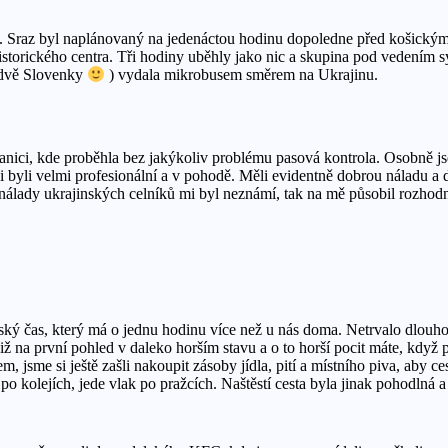
cích. Sraz byl naplánovaný na jedenáctou hodinu dopoledne před košick
historického centra. Tři hodiny uběhly jako nic a skupina pod vedením
a dvě Slovenky
) vydala mikrobusem směrem na Ukrajinu.
ranici, kde proběhla bez jakýkoliv problému pasová kontrola. Osobně js
ci byli velmi profesionální a v pohodě. Měli evidentně dobrou náladu 
 nálady ukrajinských celníků mi byl neznámí, tak na mě působil rozhod
ský čas, který má o jednu hodinu více než u nás doma. Netrvalo dlouho
již na první pohled v daleko horším stavu a o to horší pocit máte, když
jsme si ještě zašli nakoupit zásoby jídla, pití a místního piva, aby ce
po kolejích, jede vlak po pražcích. Naštěstí cesta byla jinak pohodlná a 