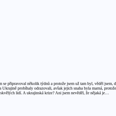
 se připravoval několik týdnů a protože jsem už tam byl, věděl jsem, d
 na Ukrajině probíhaly odrazovali, avšak jejich snaha byla marná, proto
 skvělých lidí. A ukrajinská krize? Ani jsem nevěděl, že nějaká je…