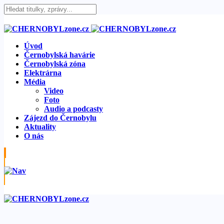
Úvod
Černobylská havárie
Černobylská zóna
Elektrárna
Média
Video
Foto
Audio a podcasty
Zájezd do Černobylu
Aktuality
O nás