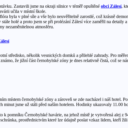
távku. Zastavili jsme na okraji silnice v téměř opuštěné
obci Zálesí
, k
várii učila v místní škole.
 flóra byla v plné síle a vše bylo neuvěřitelně zarostlé, což krásně demo
y stále holé a proto jsem se při prolézání Zálesí více zaměřil na detaily
tromy nezaměnitelnou atmosféru.
tní středisko, několik vesnických domků a přilehlé zahrady. Pro měřen
ámo, že jižní část černobylské zóny je dnes relativně čistá, což se ná
ávním místem černobylské zóny a zároveň se zde nacházel i náš hotel. Po 
 minut jsme už stáli před naším hotelem. Hodinky ukazovaly 11.00 hodin
to k pomníku Černobylské havárie, na jehož místě je vytvořená alej z 
schránka, prostřednictvím které lze údajně poslat vzkaz lidem, kteří žil