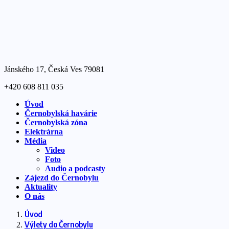
Jánského 17, Česká Ves 79081
+420 608 811 035
Úvod
Černobylská havárie
Černobylská zóna
Elektrárna
Média
Video
Foto
Audio a podcasty
Zájezd do Černobylu
Aktuality
O nás
Úvod
Výlety do Černobylu