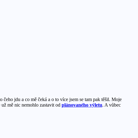
o čeho jdu a co mě čeká a o to více jsem se tam pak těšil. Moje
že už mě nic nemohlo zastavit od
plánovaného výletu
. A vůbec