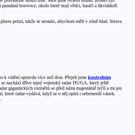
se pravidelně slouží mše. Měli jsme ovšem smůlu. Kostel byl
amátná borovice, okolo které stojí vědci, hasiči a likvidátoři
plnou penzi, takže se nestalo, abychom měli v zóně hlad. Strava
o k vidění opravdu více než dost. Přejeli jsme
kontrolním
 se nachází dříve tajný vojenský radar DUGA, který ještě
adar gigantických rozměrů se před námi majestátně tyčil a mi jen
í, které radar vydává, když se o něj opírá i sebemenší vánek.
.