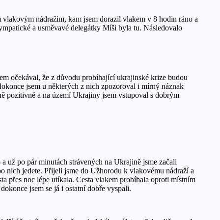
ým vlakovým nádražím, kam jsem dorazil vlakem v 8 hodin ráno a
 sympatické a usměvavé delegátky Míši byla tu. Následovalo
em očekával, že z důvodu probíhající ukrajinské krize budou
a dokonce jsem u některých z nich zpozoroval i mírný náznak
ně pozitivně a na území Ukrajiny jsem vstupoval s dobrým
 a už po pár minutách strávených na Ukrajině jsme začali
 po nich jedete. Přijeli jsme do Užhorodu k vlakovému nádraží a
sta přes noc lépe utíkala. Cesta vlakem probíhala oproti místním
dokonce jsem se já i ostatní dobře vyspali.