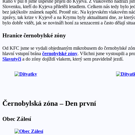
Ráno v půl 8 jsme úspěšně přijeli do Kyjeva. Z vlakového nádraží js
Slovenku, kteří do Kyjeva přiletěli letadlem. Celkem nás tedy bylo je
bez jakýkoliv známek napětí. Prostě nic. Na kyjevském vlakovém nádraž
zprávy, tak krize v Kyjevě a na Krymu byly aktualitami dne, ze kterýc
bylo dobře vidět, jak se novináři honí za senzacemi a často dělají situ
Hranice černobylské zóny
Od KFC jsme se vydali objednaným mikrobusem do černobylské zóny. 
hlavní vstupní brána
černobylské zóny
. Všichni jsme vystoupili a p
Slavutyči
a do zóny dojíždí vlakem, který sem pravidelně jezdí.
Černobylská zóna – Den první
Obec Zálesí