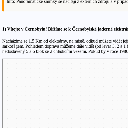
Info: Panoramatické snímky se načítají z externích zdrojů a v pří
1) Vítejte v Černobylu! Blížíme se k Černobylské jaderné elektrá
Nacházíme se 1.5 Km od elektrárny, na místě, odkud můžete vidět jej
sarkofágem. Pohledem doprava můžeme dále vidět (od leva) 3, 2 a 1 bl
nedostavěný 5 a 6 blok se 2 chladicími věžemi. Pokud by v roce 1986 