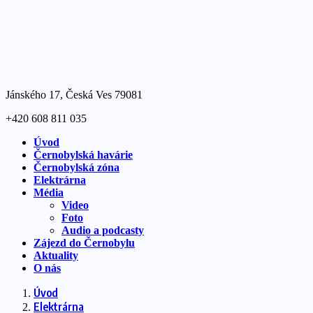
Jánského 17, Česká Ves 79081
+420 608 811 035
Úvod
Černobylská havárie
Černobylská zóna
Elektrárna
Média
Video
Foto
Audio a podcasty
Zájezd do Černobylu
Aktuality
O nás
Úvod
Elektrárna