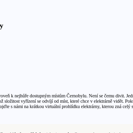
ny
roveň k nejhůře dostupným místům Černobylu. Není se čemu divit. Jedná
hož složitost vyřízení se odvíjí od míst, které chce v elektrárně vidět.
jďte s námi na krátkou virtuální prohlídku elektrárny, kterou zná celý 