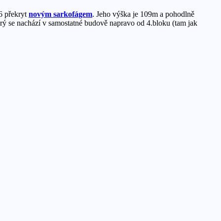
16 překryt
novým sarkofágem
. Jeho výška je 109m a pohodlně
erý se nachází v samostatné budově napravo od 4.bloku (tam jak