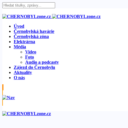
Úvod
Černobylská havárie
Černobylská zóna
Elektrárna
Média
Video
Foto
Audio a podcasty
Zájezd do Černobylu
Aktuality
O nás