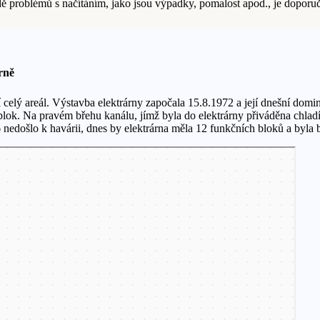
padě problémů s načítáním, jako jsou výpadky, pomalost apod., je dopor
rně
í celý areál. Výstavba elektrárny započala 15.8.1972 a její dnešní do
ok. Na pravém břehu kanálu, jímž byla do elektrárny přiváděna chladíc
nedošlo k havárii, dnes by elektrárna měla 12 funkčních bloků a byla b