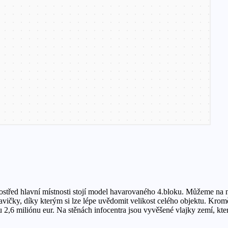
střed hlavní místnosti stojí model havarovaného 4.bloku. Můžeme na ně
avičky, díky kterým si lze lépe uvědomit velikost celého objektu. Kromě
 2,6 miliónu eur. Na stěnách infocentra jsou vyvěšené vlajky zemí, které