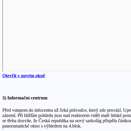
Otevřít v novém okně
3) Informační centrum
Před vstupem do infocentra už čeká průvodce, který zde provází. Upro
zázemí. Při bližším pohledu jsou nad reaktorem vidět malé lidské post
se třeba dozvíte, že Česká republika na nový sarkofág přispěla částkou
panoramatické okno s výhledem na 4.blok.