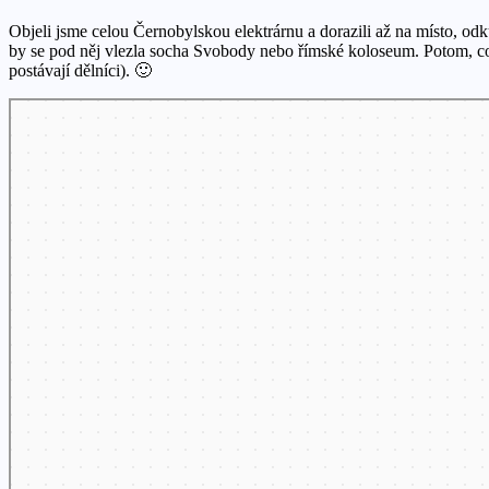
Objeli jsme celou Černobylskou elektrárnu a dorazili až na místo, od
by se pod něj vlezla socha Svobody nebo římské koloseum. Potom, co 
postávají dělníci). 🙂