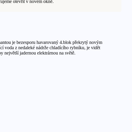
učujeme otevřít v novém okně.
minantou je bezesporu havarovaný 4.blok překrytý novým
í voda z nedaleké nádrže chladícího rybníku, je vidět
y největší jadernou elektrárnou na světě.