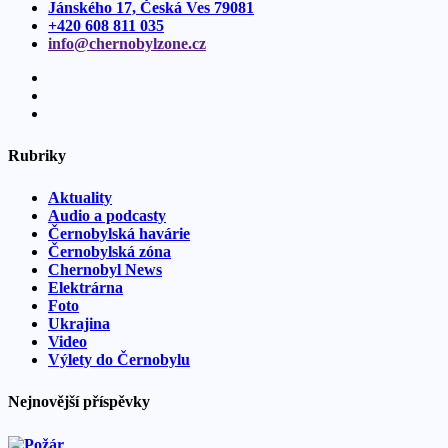
Jánského 17, Česká Ves 79081
+420 608 811 035
info@
chernobylzone.
cz
Rubriky
Aktuality
Audio a podcasty
Černobylská havárie
Černobylská zóna
Chernobyl News
Elektrárna
Foto
Ukrajina
Video
Výlety do Černobylu
Nejnovější příspěvky