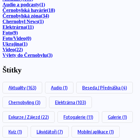
Audio a podcasty
(1)
Černobylská havárie
(18)
Černobylská zóna
(34)
Chernobyl News
(1)
Elektrárna
(11)
Foto
(9)
Foto/Video
(0)
Ukrajina
(1)
Video
(22)
Výlety do Černobylu
(3)
Štítky
Aktuality
(163)
Audio
(1)
Beseda / Přednáška
(4)
Chernobyling
(3)
Elektrárna
(103)
Exkurze / Zájezd
(22)
Fotogalerie
(11)
Galerie
(1)
Kvíz
(1)
Likvidátoři
(7)
Mobilní aplikace
(1)