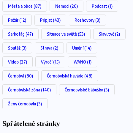
Města a obce
(87)
Nemoci
(20)
Podcast
(1)
Požár
(12)
Pripjať
(43)
Rozhovory
(3)
Sarkofág
(47)
Situace ve světě
(53)
Slavutyč
(2)
Soutěž
(3)
Strava
(2)
Umění
(14)
Video
(27)
Výročí
(15)
WANO
(1)
Černobyl
(80)
Černobylská havárie
(48)
Černobylská zóna
(140)
Černobylské bábušky
(3)
Ženy černobylu
(3)
Spřátelené stránky