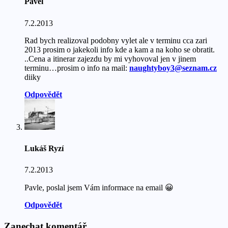
Pavel
7.2.2013
Rad bych realizoval podobny vylet ale v terminu cca zari
2013 prosim o jakekoli info kde a kam a na koho se obratit.
..Cena a itinerar zajezdu by mi vyhovoval jen v jinem
terminu…prosim o info na mail:
naughtyboy3@seznam.cz
diiky
Odpovědět
Lukáš Ryzí
7.2.2013
Pavle, poslal jsem Vám informace na email 😀
Odpovědět
Zanechat komentář