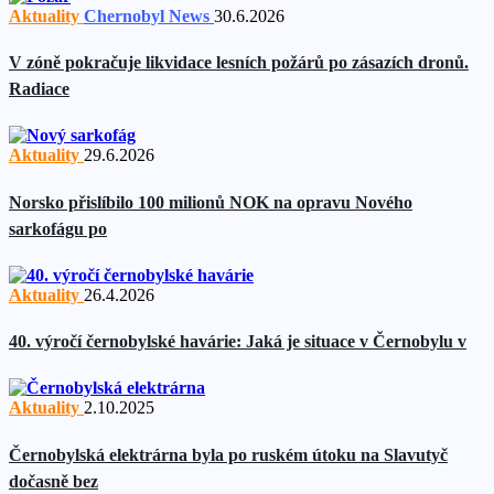
Aktuality
Chernobyl News
30.6.2026
V zóně pokračuje likvidace lesních požárů po zásazích dronů.
Radiace
Aktuality
29.6.2026
Norsko přislíbilo 100 milionů NOK na opravu Nového
sarkofágu po
Aktuality
26.4.2026
40. výročí černobylské havárie: Jaká je situace v Černobylu v
Aktuality
2.10.2025
Černobylská elektrárna byla po ruském útoku na Slavutyč
dočasně bez