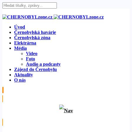
Úvod
Černobylská havárie
Černobylská zóna
Elektrárna
Média
Video
Foto
Audio a podcasty
Zájezd do Černobylu
Aktuality
O nás