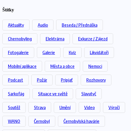
Štítky
Aktuality
Audio
Beseda / Přednáška
Chernobyling
Elektrárna
Exkurze / Zájezd
Fotogalerie
Galerie
Kvíz
Likvidátoři
Mobilní aplikace
Města a obce
Nemoci
Podcast
Požár
Pripjať
Rozhovory
Sarkofág
Situace ve světě
Slavutyč
Soutěž
Strava
Umění
Video
Výročí
WANO
Černobyl
Černobylská havárie