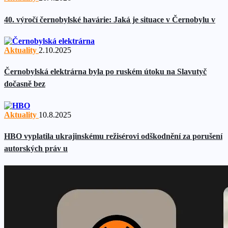
40. výročí černobylské havárie: Jaká je situace v Černobylu v
Aktuality
2.10.2025
Černobylská elektrárna byla po ruském útoku na Slavutyč
dočasně bez
Aktuality
10.8.2025
HBO vyplatila ukrajinskému režisérovi odškodnění za porušení
autorských práv u