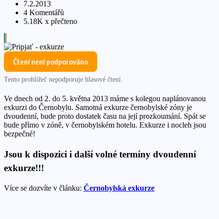
7.2.2013
4 Komentářů
5.18K x přečteno
Čtení není podporováno
Tento prohlížeč nepodporuje hlasové čtení.
Ve dnech od 2. do 5. května 2013 máme s kolegou naplánovanou
exkurzi do Černobylu. Samotná exkurze černobylské zóny je
dvoudenní, bude proto dostatek času na její prozkoumání. Spát se
bude přímo v zóně, v černobylském hotelu. Exkurze i nocleh jsou
bezpečné!
Jsou k dispozici i další volné termíny dvoudenní
exkurze!!!
Více se dozvíte v článku:
Černobylská exkurze