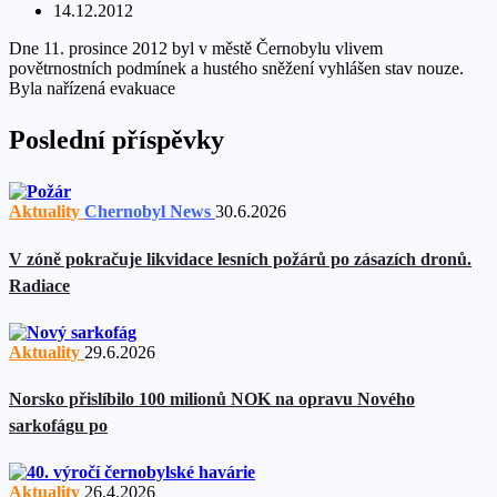
14.12.2012
Dne 11. prosince 2012 byl v městě Černobylu vlivem
povětrnostních podmínek a hustého sněžení vyhlášen stav nouze.
Byla nařízená evakuace
Poslední příspěvky
Aktuality
Chernobyl News
30.6.2026
V zóně pokračuje likvidace lesních požárů po zásazích dronů.
Radiace
Aktuality
29.6.2026
Norsko přislíbilo 100 milionů NOK na opravu Nového
sarkofágu po
Aktuality
26.4.2026