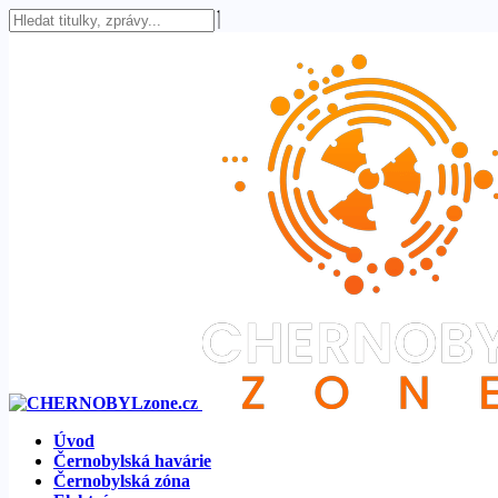
Úvod
Černobylská havárie
Černobylská zóna