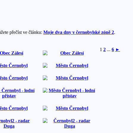
ůžete přečíst ve článku:
Moje dva dny v černobylské zóně 2
.
1
2
...
6
►