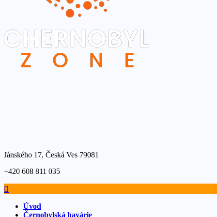
Jánského 17, Česká Ves 79081
+420 608 811 035
Úvod
Černobylská havárie