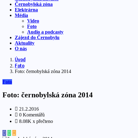
Černobylská zóna
Elektrárna
Média
Video
Foto
Audio a podcasty
Zájezd do Černobylu
Aktuality
O nás
Úvod
Foto
Foto: černobylská zóna 2014
Foto
Foto: černobylská zóna 2014
21.2.2016
0 Komentářů
8.08K x přečteno