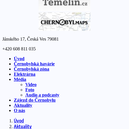
Jánského 17, Česká Ves 79081
+420 608 811 035
Úvod
Černobylská havárie
Černobylská zóna
Elektrárna
Média
Video
Foto
Audio a podcasty
Zájezd do Černobylu
Aktuality
O nás
Úvod
Aktuality