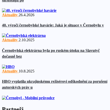
sarkofágu po
Aktuality
26.4.2026
40. výročí černobylské havárie: Jaká je situace v Černobylu v
Aktuality
2.10.2025
Černobylská elektrárna byla po ruském útoku na Slavutyč
dočasně bez
Aktuality
10.8.2025
HBO vyplatila ukrajinskému režisérovi odškodnění za porušení
autorských práv u
Partneři