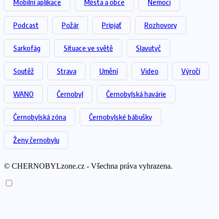
Mobilní aplikace
Města a obce
Nemoci
Podcast
Požár
Pripjať
Rozhovory
Sarkofág
Situace ve světě
Slavutyč
Soutěž
Strava
Umění
Video
Výročí
WANO
Černobyl
Černobylská havárie
Černobylská zóna
Černobylské bábušky
Ženy černobylu
© CHERNOBYLzone.cz - Všechna práva vyhrazena.