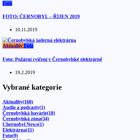
Foto
FOTO: ČERNOBYL – ŘÍJEN 2019
10.11.2019
Aktuality
Foto
Foto: Požární cvičení v Černobylské elektrárně
19.2.2019
Vybrané kategorie
Aktuality
(168)
Audio a podcasty
(1)
Černobylská havárie
(18)
Černobylská zóna
(34)
Chernobyl News
(1)
Elektrárna
(11)
Foto
(9)