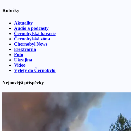
Rubriky
Aktuality
Audio a podcasty
Černobylská havárie
Černobylská zóna
Chernobyl News
Elektrárna
Foto
Ukrajina
Video
Výlety do Černobylu
Nejnovější příspěvky