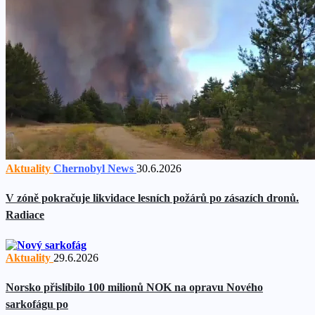
Aktuality
Chernobyl News
30.6.2026
V zóně pokračuje likvidace lesních požárů po zásazích dronů.
Radiace
Aktuality
29.6.2026
Norsko přislíbilo 100 milionů NOK na opravu Nového
sarkofágu po