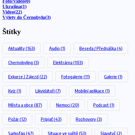
Foto/Video
(0)
Ukrajina
(1)
Video
(22)
Výlety do Černobylu
(3)
Štítky
Aktuality
(163)
Audio
(1)
Beseda / Přednáška
(4)
Chernobyling
(3)
Elektrárna
(103)
Exkurze / Zájezd
(22)
Fotogalerie
(11)
Galerie
(1)
Kvíz
(1)
Likvidátoři
(7)
Mobilní aplikace
(1)
Města a obce
(87)
Nemoci
(20)
Podcast
(1)
Požár
(12)
Pripjať
(43)
Rozhovory
(3)
Sarkofág
(47)
Situace ve světě
(53)
Slavutyč
(2)