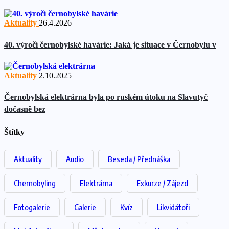
Aktuality
26.4.2026
40. výročí černobylské havárie: Jaká je situace v Černobylu v
Aktuality
2.10.2025
Černobylská elektrárna byla po ruském útoku na Slavutyč
dočasně bez
Štítky
Aktuality
Audio
Beseda / Přednáška
Chernobyling
Elektrárna
Exkurze / Zájezd
Fotogalerie
Galerie
Kvíz
Likvidátoři