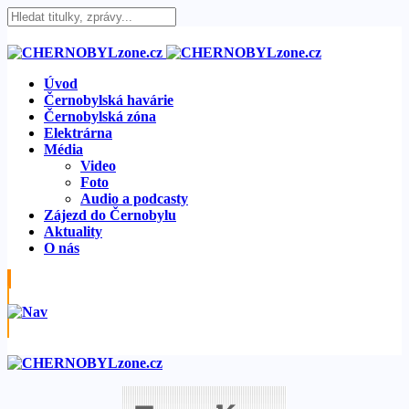
Úvod
Černobylská havárie
Černobylská zóna
Elektrárna
Média
Video
Foto
Audio a podcasty
Zájezd do Černobylu
Aktuality
O nás