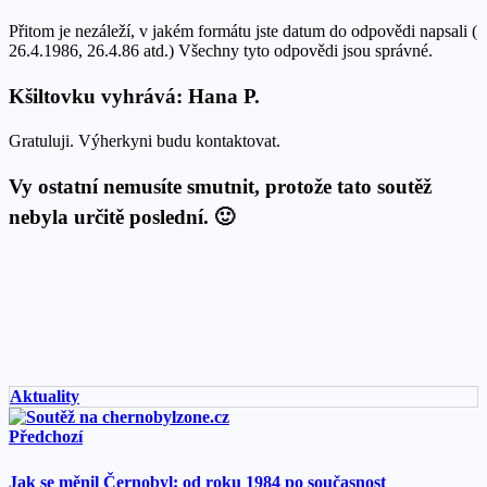
Přitom je nezáleží, v jakém formátu jste datum do odpovědi napsali (
26.4.1986, 26.4.86 atd.) Všechny tyto odpovědi jsou správné.
Kšiltovku vyhrává: Hana P.
Gratuluji. Výherkyni budu kontaktovat.
Vy ostatní nemusíte smutnit, protože tato soutěž
nebyla určitě poslední. 🙂
Aktuality
Předchozí
Jak se měnil Černobyl: od roku 1984 po současnost