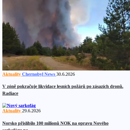
Aktuality
Chernobyl News
30.6.2026
V zóně pokračuje likvidace lesních požárů po zásazích dronů.
Radiace
Aktuality
29.6.2026
Norsko přislíbilo 100 milionů NOK na opravu Nového