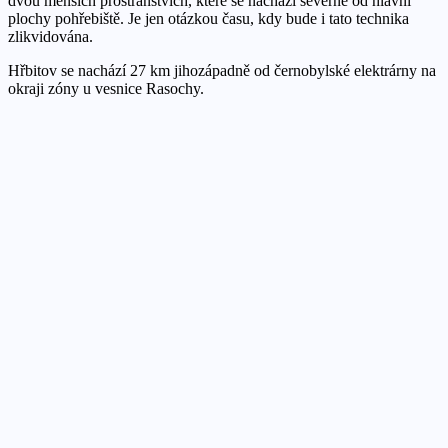
dvou menších prostranstvích, které se nachází severně od hlavní
plochy pohřebiště. Je jen otázkou času, kdy bude i tato technika
zlikvidována.
Hřbitov se nachází 27 km jihozápadně od černobylské elektrárny na
okraji zóny u vesnice Rasochy.