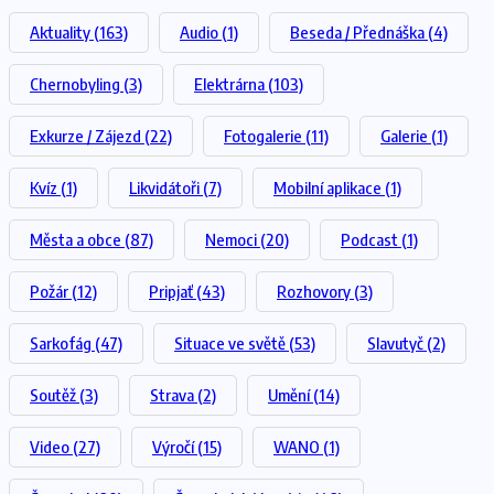
Aktuality
(163)
Audio
(1)
Beseda / Přednáška
(4)
Chernobyling
(3)
Elektrárna
(103)
Exkurze / Zájezd
(22)
Fotogalerie
(11)
Galerie
(1)
Kvíz
(1)
Likvidátoři
(7)
Mobilní aplikace
(1)
Města a obce
(87)
Nemoci
(20)
Podcast
(1)
Požár
(12)
Pripjať
(43)
Rozhovory
(3)
Sarkofág
(47)
Situace ve světě
(53)
Slavutyč
(2)
Soutěž
(3)
Strava
(2)
Umění
(14)
Video
(27)
Výročí
(15)
WANO
(1)