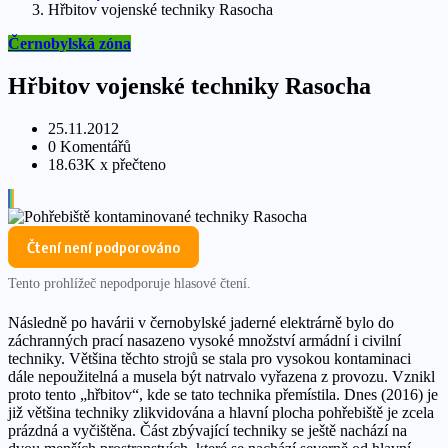
Hřbitov vojenské techniky Rasocha
Černobylská zóna
Hřbitov vojenské techniky Rasocha
25.11.2012
0 Komentářů
18.63K x přečteno
Čtení není podporováno
Tento prohlížeč nepodporuje hlasové čtení.
Následně po havárii v černobylské jaderné elektrárně bylo do
záchranných prací nasazeno vysoké množství armádní i civilní
techniky. Většina těchto strojů se stala pro vysokou kontaminaci
dále nepoužitelná a musela být natrvalo vyřazena z provozu. Vznikl
proto tento „hřbitov“, kde se tato technika přemístila. Dnes (2016) je
již většina techniky zlikvidována a hlavní plocha pohřebiště je zcela
prázdná a vyčištěna. Část zbývající techniky se ještě nachází na