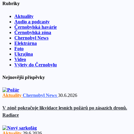
Rubriky
Aktuality
Audio a podcasty
Černobylská havárie
Černobylská zóna
Chernobyl News
Elektrárna
Foto
Ukrajina
Video
Výlety do Černobylu
Nejnovější příspěvky
Aktuality
Chernobyl News
30.6.2026
V zóně pokračuje likvidace lesních požárů po zásazích dronů.
Radiace
Aktuality
29.6.2026