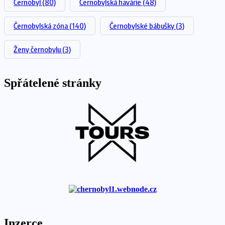
Černobyl
(80)
Černobylská havárie
(48)
Černobylská zóna
(140)
Černobylské bábušky
(3)
Ženy černobylu
(3)
Spřátelené stránky
Inzerce