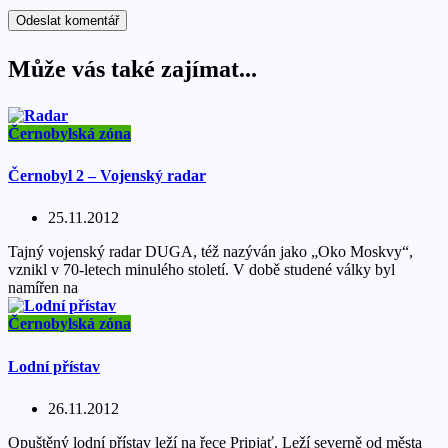
Může vás také zajímat...
Černobylská zóna
Černobyl 2 – Vojenský radar
25.11.2012
Tajný vojenský radar DUGA, též nazýván jako „Oko Moskvy“,
vznikl v 70-letech minulého století. V době studené války byl
namířen na
Černobylská zóna
Lodní přístav
26.11.2012
Opuštěný lodní přístav leží na řece Pripjať. Leží severně od města