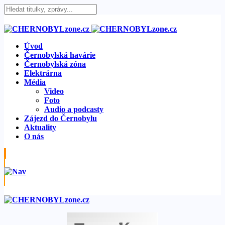
Úvod
Černobylská havárie
Černobylská zóna
Elektrárna
Média
Video
Foto
Audio a podcasty
Zájezd do Černobylu
Aktuality
O nás