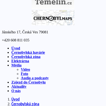
Jánského 17, Česká Ves 79081
+420 608 811 035
Úvod
Černobylská havárie
Černobylská zóna
Elektrárna
Média
Video
Foto
Audio a podcasty
Zájezd do Černobylu
Aktuality
O nás
Úvod
Černobylská zóna