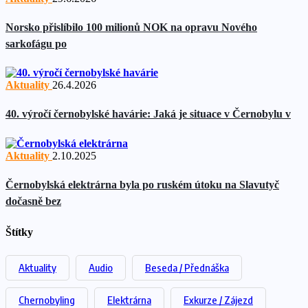
Norsko přislíbilo 100 milionů NOK na opravu Nového
sarkofágu po
Aktuality
26.4.2026
40. výročí černobylské havárie: Jaká je situace v Černobylu v
Aktuality
2.10.2025
Černobylská elektrárna byla po ruském útoku na Slavutyč
dočasně bez
Štítky
Aktuality
Audio
Beseda / Přednáška
Chernobyling
Elektrárna
Exkurze / Zájezd