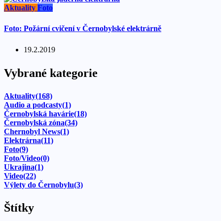
Aktuality
Foto
Foto: Požární cvičení v Černobylské elektrárně
19.2.2019
Vybrané kategorie
Aktuality
(168)
Audio a podcasty
(1)
Černobylská havárie
(18)
Černobylská zóna
(34)
Chernobyl News
(1)
Elektrárna
(11)
Foto
(9)
Foto/Video
(0)
Ukrajina
(1)
Video
(22)
Výlety do Černobylu
(3)
Štítky