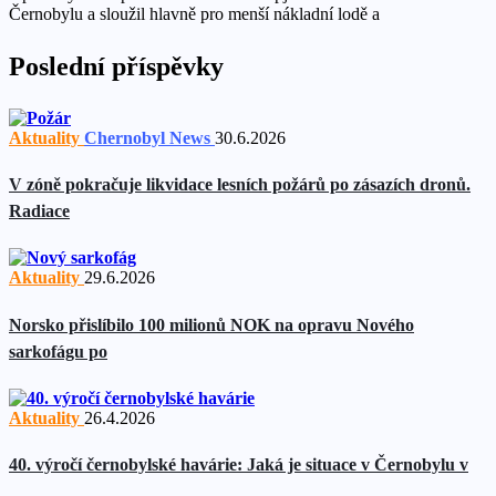
Černobylu a sloužil hlavně pro menší nákladní lodě a
Poslední příspěvky
Aktuality
Chernobyl News
30.6.2026
V zóně pokračuje likvidace lesních požárů po zásazích dronů.
Radiace
Aktuality
29.6.2026
Norsko přislíbilo 100 milionů NOK na opravu Nového
sarkofágu po
Aktuality
26.4.2026
40. výročí černobylské havárie: Jaká je situace v Černobylu v