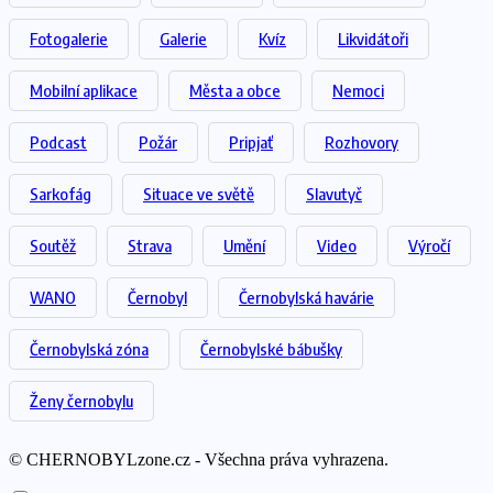
Fotogalerie
Galerie
Kvíz
Likvidátoři
Mobilní aplikace
Města a obce
Nemoci
Podcast
Požár
Pripjať
Rozhovory
Sarkofág
Situace ve světě
Slavutyč
Soutěž
Strava
Umění
Video
Výročí
WANO
Černobyl
Černobylská havárie
Černobylská zóna
Černobylské bábušky
Ženy černobylu
© CHERNOBYLzone.cz - Všechna práva vyhrazena.